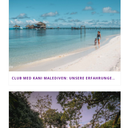
CLUB MED KANI MALEDIVEN: UNSERE ERFAHRUNGEN IM ALL-INCLUSIVE PARADIES