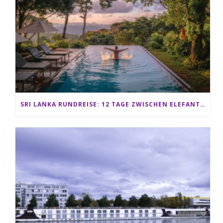
SRI LANKA RUNDREISE: 12 TAGE ZWISCHEN ELEFANTEN, TEEPLANTAGEN & STRAND ALS FAMILIE