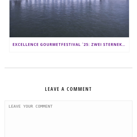
EXCELLENCE GOURMETFESTIVAL ´25: ZWEI STERNEKÖCHE ANTONIO GUIDA & DARIO MORESCO VERWÖHNEN IHRE GÄSTE AUF EINER LUXERIÖSEN SCHIFFSREISE
LEAVE A COMMENT