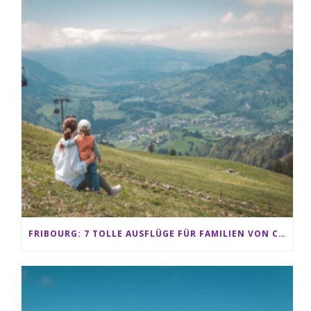
FRIBOURG: 7 TOLLE AUSFLÜGE FÜR FAMILIEN VON CHARMEY BIS LES PACCOTS