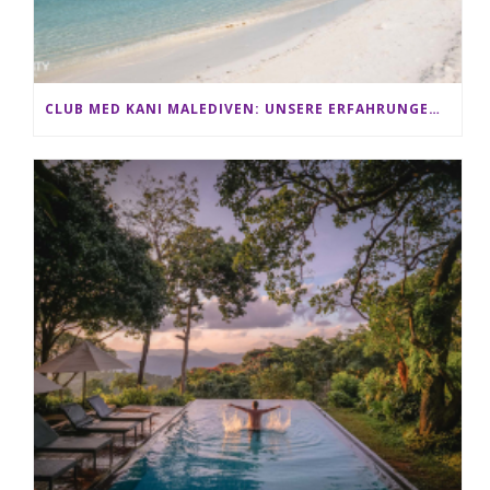
CLUB MED KANI MALEDIVEN: UNSERE ERFAHRUNGEN IM ALL-INCLUSIVE PARADIES