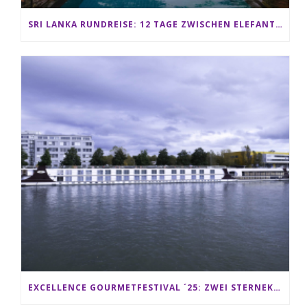
SRI LANKA RUNDREISE: 12 TAGE ZWISCHEN ELEFANTEN, TEEPLANTAGEN & STRAND ALS FAMILIE
EXCELLENCE GOURMETFESTIVAL ´25: ZWEI STERNEKÖCHE ANTONIO GUIDA & DARIO MORESCO VERWÖHNEN IHRE GÄSTE AUF EINER LUXERIÖSEN SCHIFFSREISE