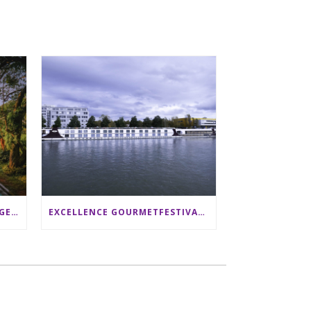
SRI LANKA RUNDREISE: 12 TAGE ZWISCHEN ELEFANTEN, TEEPLANTAGEN & STRAND ALS FAMILIE
EXCELLENCE GOURMETFESTIVAL ´25: ZWEI STERNEKÖCHE ANTONIO GUIDA & DARIO MORESCO VERWÖHNEN IHRE GÄSTE AUF EINER LUXERIÖSEN SCHIFFSREISE