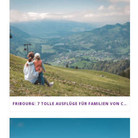
FRIBOURG: 7 TOLLE AUSFLÜGE FÜR FAMILIEN VON CHARMEY BIS LES PACCOTS