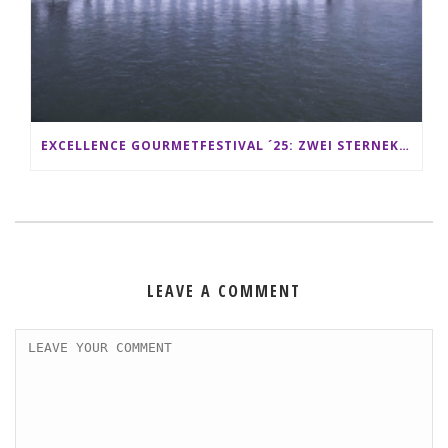
EXCELLENCE GOURMETFESTIVAL ´25: ZWEI STERNEKÖCHE ANTONIO GUIDA & DARIO MORESCO VERWÖHNEN IHRE GÄSTE AUF EINER LUXERIÖSEN SCHIFFSREISE
LEAVE A COMMENT