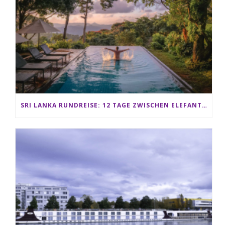
SRI LANKA RUNDREISE: 12 TAGE ZWISCHEN ELEFANTEN, TEEPLANTAGEN & STRAND ALS FAMILIE