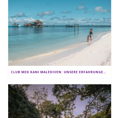
CLUB MED KANI MALEDIVEN: UNSERE ERFAHRUNGEN IM ALL-INCLUSIVE PARADIES