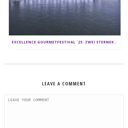
EXCELLENCE GOURMETFESTIVAL ´25: ZWEI STERNEKÖCHE ANTONIO GUIDA & DARIO MORESCO VERWÖHNEN IHRE GÄSTE AUF EINER LUXERIÖSEN SCHIFFSREISE
LEAVE A COMMENT