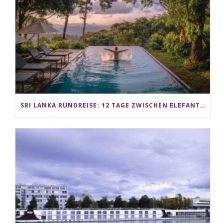
SRI LANKA RUNDREISE: 12 TAGE ZWISCHEN ELEFANTEN, TEEPLANTAGEN & STRAND ALS FAMILIE