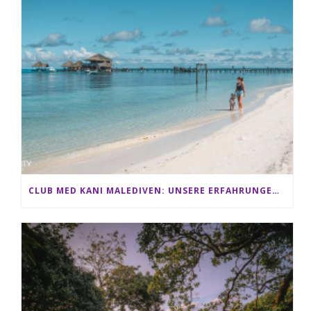
CLUB MED KANI MALEDIVEN: UNSERE ERFAHRUNGEN IM ALL-INCLUSIVE PARADIES