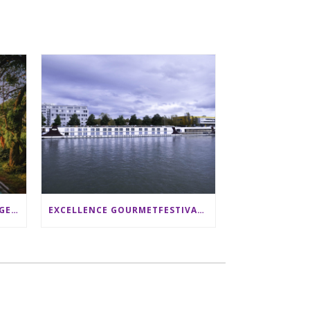
SRI LANKA RUNDREISE: 12 TAGE ZWISCHEN ELEFANTEN, TEEPLANTAGEN & STRAND ALS FAMILIE
EXCELLENCE GOURMETFESTIVAL ´25: ZWEI STERNEKÖCHE ANTONIO GUIDA & DARIO MORESCO VERWÖHNEN IHRE GÄSTE AUF EINER LUXERIÖSEN SCHIFFSREISE