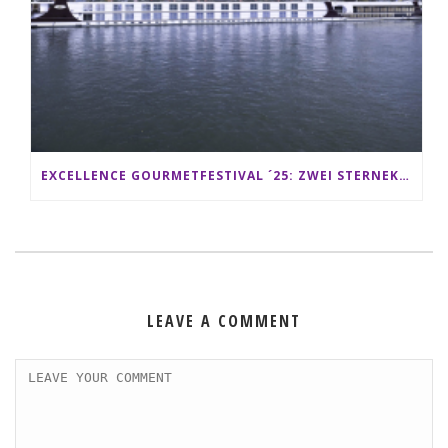
EXCELLENCE GOURMETFESTIVAL ´25: ZWEI STERNEKÖCHE ANTONIO GUIDA & DARIO MORESCO VERWÖHNEN IHRE GÄSTE AUF EINER LUXERIÖSEN SCHIFFSREISE
LEAVE A COMMENT