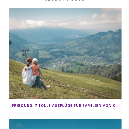
FRIBOURG: 7 TOLLE AUSFLÜGE FÜR FAMILIEN VON CHARMEY BIS LES PACCOTS