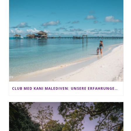
CLUB MED KANI MALEDIVEN: UNSERE ERFAHRUNGEN IM ALL-INCLUSIVE PARADIES