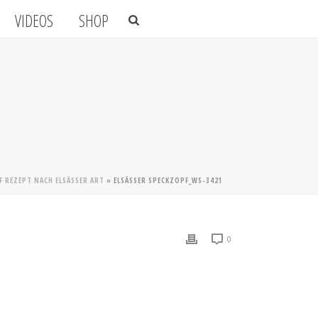
VIDEOS
SHOP
 REZEPT NACH ELSÄSSER ART
»
ELSÄSSER SPECKZOPF_WS-3421
0