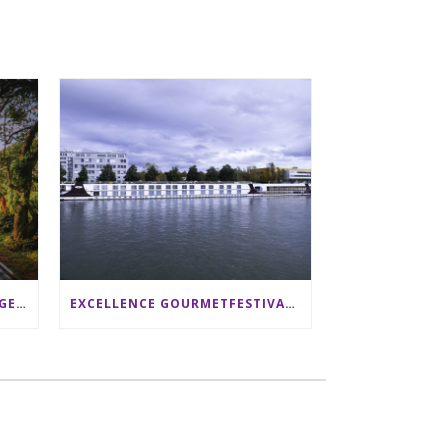
SRI LANKA RUNDREISE: 12 TAGE ZWISCHEN ELEFANTEN, TEEPLANTAGEN & STRAND ALS FAMILIE
EXCELLENCE GOURMETFESTIVAL ´25: ZWEI STERNEKÖCHE ANTONIO GUIDA & DARIO MORESCO VERWÖHNEN IHRE GÄSTE AUF EINER LUXERIÖSEN SCHIFFSREISE