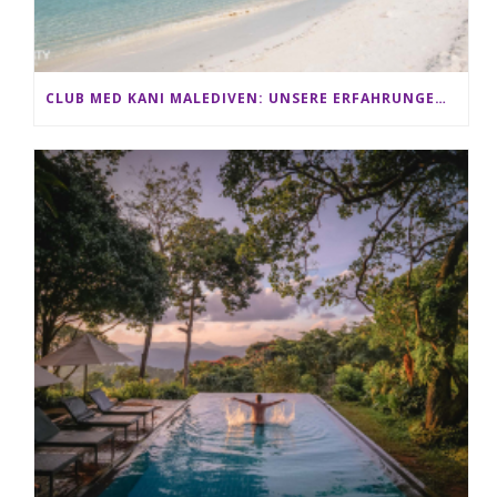
CLUB MED KANI MALEDIVEN: UNSERE ERFAHRUNGEN IM ALL-INCLUSIVE PARADIES