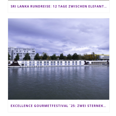
SRI LANKA RUNDREISE: 12 TAGE ZWISCHEN ELEFANTEN, TEEPLANTAGEN & STRAND ALS FAMILIE
EXCELLENCE GOURMETFESTIVAL ´25: ZWEI STERNEKÖCHE ANTONIO GUIDA & DARIO MORESCO VERWÖHNEN IHRE GÄSTE AUF EINER LUXERIÖSEN SCHIFFSREISE