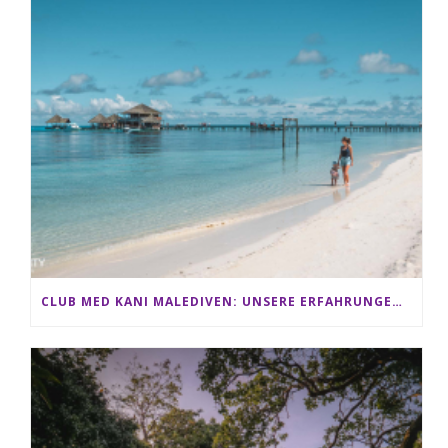
CLUB MED KANI MALEDIVEN: UNSERE ERFAHRUNGEN IM ALL-INCLUSIVE PARADIES