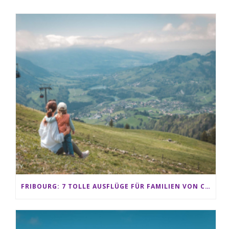
FRIBOURG: 7 TOLLE AUSFLÜGE FÜR FAMILIEN VON CHARMEY BIS LES PACCOTS