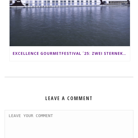
EXCELLENCE GOURMETFESTIVAL ´25: ZWEI STERNEKÖCHE ANTONIO GUIDA & DARIO MORESCO VERWÖHNEN IHRE GÄSTE AUF EINER LUXERIÖSEN SCHIFFSREISE
LEAVE A COMMENT