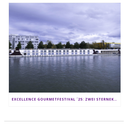
EXCELLENCE GOURMETFESTIVAL ´25: ZWEI STERNEKÖCHE ANTONIO GUIDA & DARIO MORESCO VERWÖHNEN IHRE GÄSTE AUF EINER LUXERIÖSEN SCHIFFSREISE