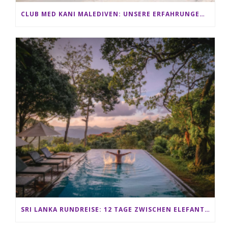
CLUB MED KANI MALEDIVEN: UNSERE ERFAHRUNGEN IM ALL-INCLUSIVE PARADIES
SRI LANKA RUNDREISE: 12 TAGE ZWISCHEN ELEFANTEN, TEEPLANTAGEN & STRAND ALS FAMILIE