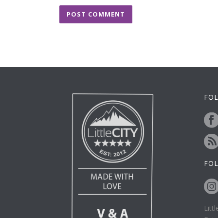
FOL
FO
Litt