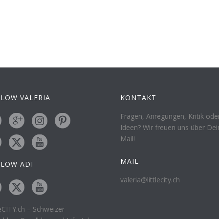
LOW VALERIA
KONTAKT
Fragen, Anregungen, Kritik ode
Ideen? Wir freuen uns über Dei
Mail!
MAIL
LLOW ADI
valeria@littlecity.ch
leCITY.ch – Schweizer