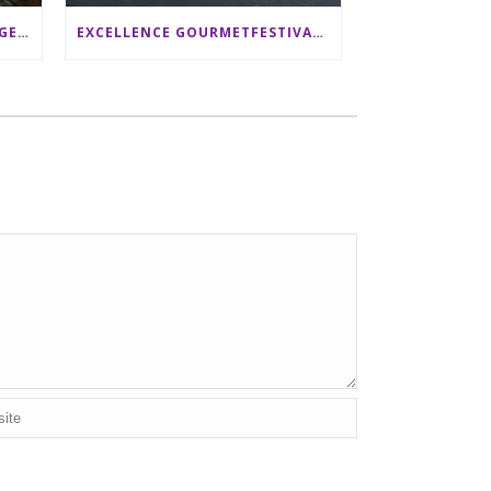
SRI LANKA RUNDREISE: 12 TAGE ZWISCHEN ELEFANTEN, TEEPLANTAGEN & STRAND ALS FAMILIE
EXCELLENCE GOURMETFESTIVAL ´25: ZWEI STERNEKÖCHE ANTONIO GUIDA & DARIO MORESCO VERWÖHNEN IHRE GÄSTE AUF EINER LUXERIÖSEN SCHIFFSREISE