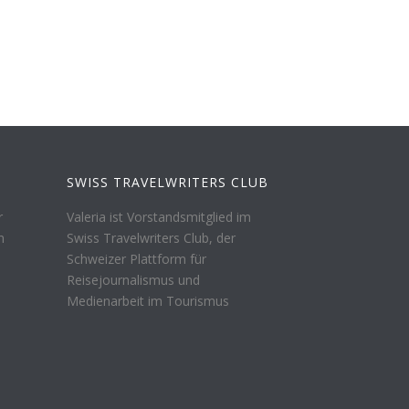
SWISS TRAVELWRITERS CLUB
r
Valeria ist Vorstandsmitglied im
n
Swiss Travelwriters Club, der
Schweizer Plattform für
Reisejournalismus und
Medienarbeit im Tourismus