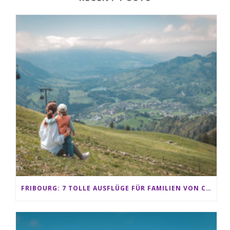
FRIBOURG: 7 TOLLE AUSFLÜGE FÜR FAMILIEN VON CHARMEY BIS LES PACCOTS