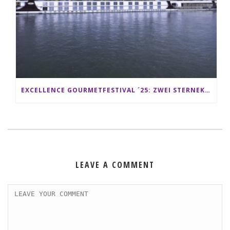
EXCELLENCE GOURMETFESTIVAL ´25: ZWEI STERNEKÖCHE ANTONIO GUIDA & DARIO MORESCO VERWÖHNEN IHRE GÄSTE AUF EINER LUXERIÖSEN SCHIFFSREISE
LEAVE A COMMENT