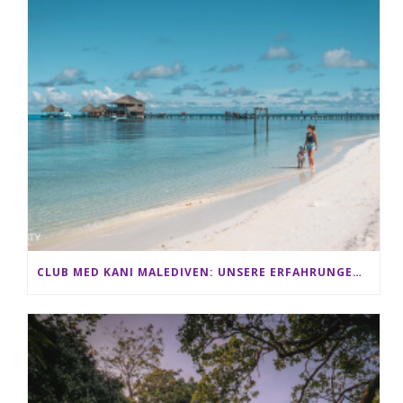
CLUB MED KANI MALEDIVEN: UNSERE ERFAHRUNGEN IM ALL-INCLUSIVE PARADIES