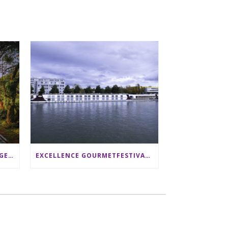
SRI LANKA RUNDREISE: 12 TAGE ZWISCHEN ELEFANTEN, TEEPLANTAGEN & STRAND ALS FAMILIE
EXCELLENCE GOURMETFESTIVAL ´25: ZWEI STERNEKÖCHE ANTONIO GUIDA & DARIO MORESCO VERWÖHNEN IHRE GÄSTE AUF EINER LUXERIÖSEN SCHIFFSREISE