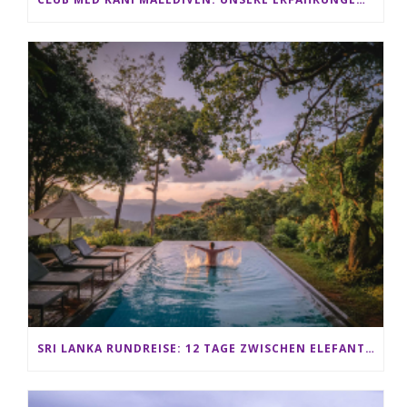
SRI LANKA RUNDREISE: 12 TAGE ZWISCHEN ELEFANTEN, TEEPLANTAGEN & STRAND ALS FAMILIE