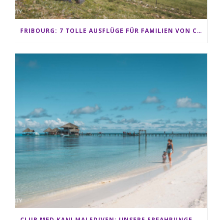
FRIBOURG: 7 TOLLE AUSFLÜGE FÜR FAMILIEN VON CHARMEY BIS LES PACCOTS
CLUB MED KANI MALEDIVEN: UNSERE ERFAHRUNGEN IM ALL-INCLUSIVE PARADIES