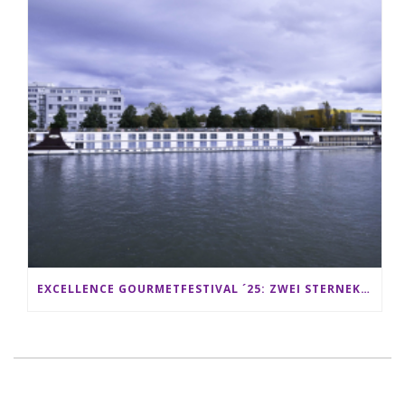
EXCELLENCE GOURMETFESTIVAL ´25: ZWEI STERNEKÖCHE ANTONIO GUIDA & DARIO MORESCO VERWÖHNEN IHRE GÄSTE AUF EINER LUXERIÖSEN SCHIFFSREISE