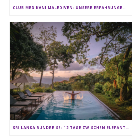
CLUB MED KANI MALEDIVEN: UNSERE ERFAHRUNGEN IM ALL-INCLUSIVE PARADIES
SRI LANKA RUNDREISE: 12 TAGE ZWISCHEN ELEFANTEN, TEEPLANTAGEN & STRAND ALS FAMILIE