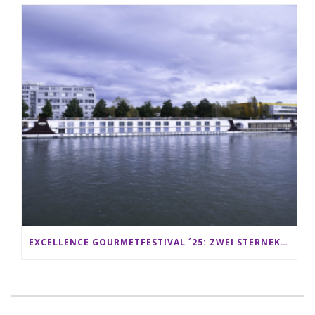
EXCELLENCE GOURMETFESTIVAL ´25: ZWEI STERNEKÖCHE ANTONIO GUIDA & DARIO MORESCO VERWÖHNEN IHRE GÄSTE AUF EINER LUXERIÖSEN SCHIFFSREISE