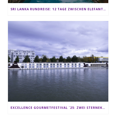
SRI LANKA RUNDREISE: 12 TAGE ZWISCHEN ELEFANTEN, TEEPLANTAGEN & STRAND ALS FAMILIE
EXCELLENCE GOURMETFESTIVAL ´25: ZWEI STERNEKÖCHE ANTONIO GUIDA & DARIO MORESCO VERWÖHNEN IHRE GÄSTE AUF EINER LUXERIÖSEN SCHIFFSREISE