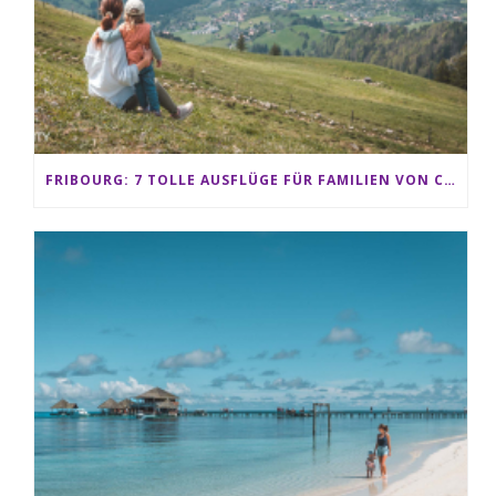
FRIBOURG: 7 TOLLE AUSFLÜGE FÜR FAMILIEN VON CHARMEY BIS LES PACCOTS