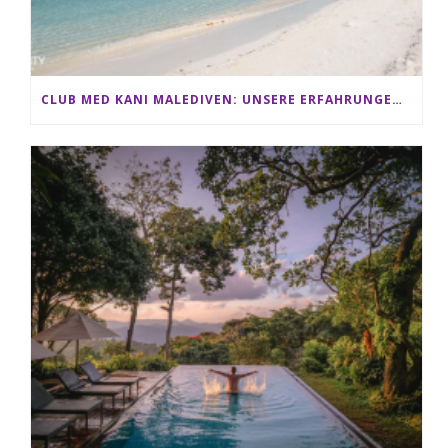
CLUB MED KANI MALEDIVEN: UNSERE ERFAHRUNGEN IM ALL-INCLUSIVE PARADIES