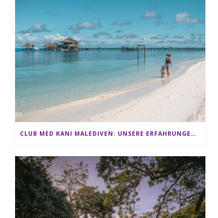
CLUB MED KANI MALEDIVEN: UNSERE ERFAHRUNGEN IM ALL-INCLUSIVE PARADIES