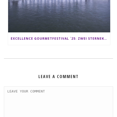
EXCELLENCE GOURMETFESTIVAL ´25: ZWEI STERNEKÖCHE ANTONIO GUIDA & DARIO MORESCO VERWÖHNEN IHRE GÄSTE AUF EINER LUXERIÖSEN SCHIFFSREISE
LEAVE A COMMENT