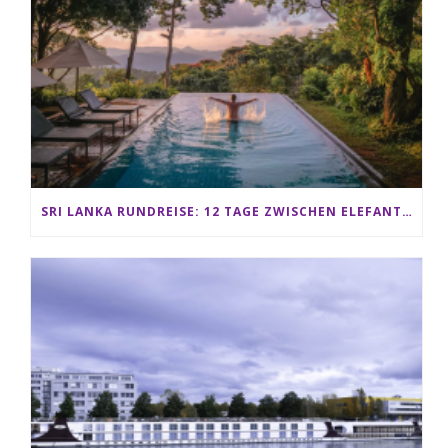
SRI LANKA RUNDREISE: 12 TAGE ZWISCHEN ELEFANTEN, TEEPLANTAGEN & STRAND ALS FAMILIE