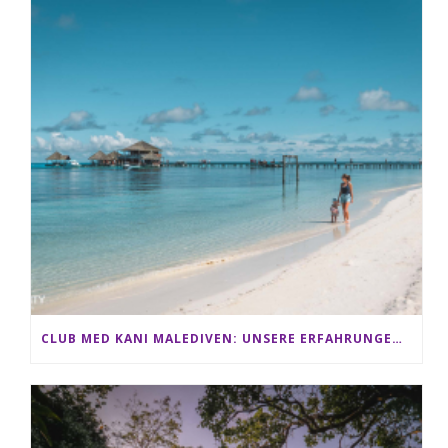
CLUB MED KANI MALEDIVEN: UNSERE ERFAHRUNGEN IM ALL-INCLUSIVE PARADIES