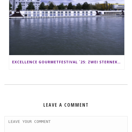
EXCELLENCE GOURMETFESTIVAL ´25: ZWEI STERNEKÖCHE ANTONIO GUIDA & DARIO MORESCO VERWÖHNEN IHRE GÄSTE AUF EINER LUXERIÖSEN SCHIFFSREISE
LEAVE A COMMENT