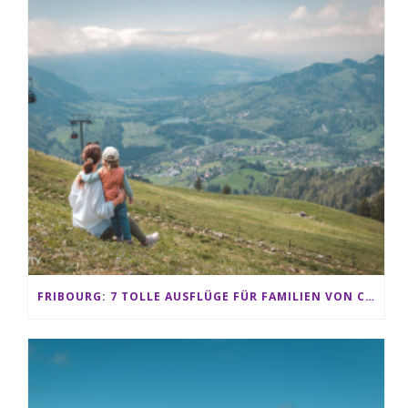
FRIBOURG: 7 TOLLE AUSFLÜGE FÜR FAMILIEN VON CHARMEY BIS LES PACCOTS