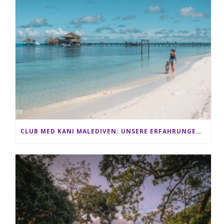
CLUB MED KANI MALEDIVEN: UNSERE ERFAHRUNGEN IM ALL-INCLUSIVE PARADIES