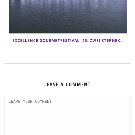
EXCELLENCE GOURMETFESTIVAL ´25: ZWEI STERNEKÖCHE ANTONIO GUIDA & DARIO MORESCO VERWÖHNEN IHRE GÄSTE AUF EINER LUXERIÖSEN SCHIFFSREISE
LEAVE A COMMENT