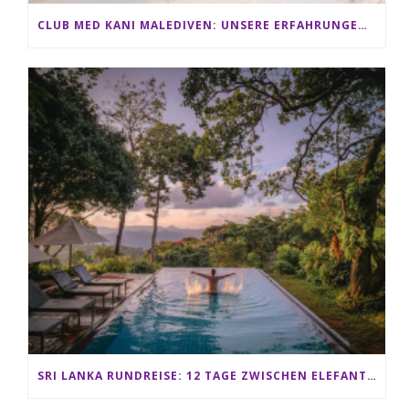
CLUB MED KANI MALEDIVEN: UNSERE ERFAHRUNGEN IM ALL-INCLUSIVE PARADIES
SRI LANKA RUNDREISE: 12 TAGE ZWISCHEN ELEFANTEN, TEEPLANTAGEN & STRAND ALS FAMILIE