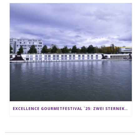
EXCELLENCE GOURMETFESTIVAL ´25: ZWEI STERNEKÖCHE ANTONIO GUIDA & DARIO MORESCO VERWÖHNEN IHRE GÄSTE AUF EINER LUXERIÖSEN SCHIFFSREISE