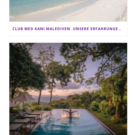
CLUB MED KANI MALEDIVEN: UNSERE ERFAHRUNGEN IM ALL-INCLUSIVE PARADIES