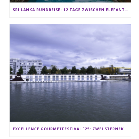
SRI LANKA RUNDREISE: 12 TAGE ZWISCHEN ELEFANTEN, TEEPLANTAGEN & STRAND ALS FAMILIE
EXCELLENCE GOURMETFESTIVAL ´25: ZWEI STERNEKÖCHE ANTONIO GUIDA & DARIO MORESCO VERWÖHNEN IHRE GÄSTE AUF EINER LUXERIÖSEN SCHIFFSREISE