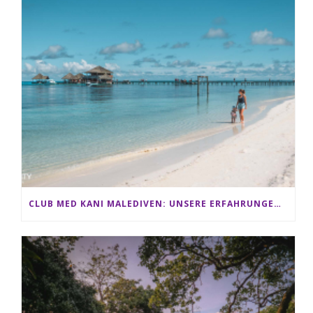
CLUB MED KANI MALEDIVEN: UNSERE ERFAHRUNGEN IM ALL-INCLUSIVE PARADIES