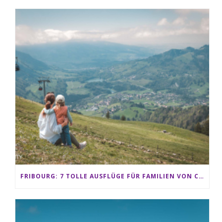
FRIBOURG: 7 TOLLE AUSFLÜGE FÜR FAMILIEN VON CHARMEY BIS LES PACCOTS