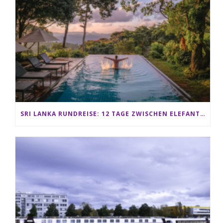
SRI LANKA RUNDREISE: 12 TAGE ZWISCHEN ELEFANTEN, TEEPLANTAGEN & STRAND ALS FAMILIE