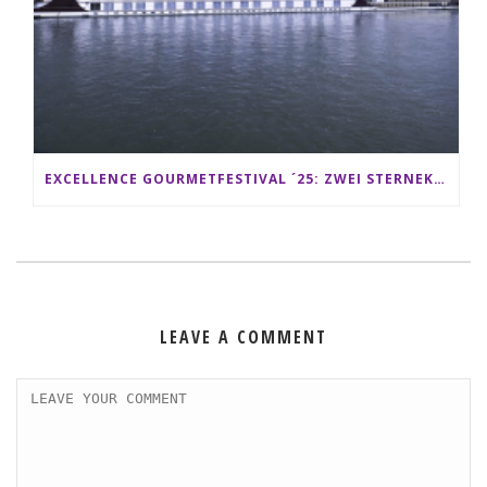
EXCELLENCE GOURMETFESTIVAL ´25: ZWEI STERNEKÖCHE ANTONIO GUIDA & DARIO MORESCO VERWÖHNEN IHRE GÄSTE AUF EINER LUXERIÖSEN SCHIFFSREISE
LEAVE A COMMENT