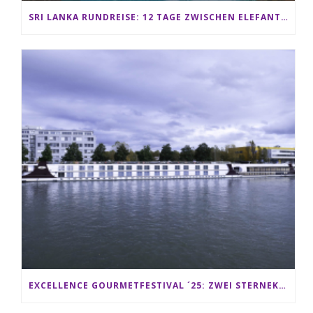
SRI LANKA RUNDREISE: 12 TAGE ZWISCHEN ELEFANTEN, TEEPLANTAGEN & STRAND ALS FAMILIE
EXCELLENCE GOURMETFESTIVAL ´25: ZWEI STERNEKÖCHE ANTONIO GUIDA & DARIO MORESCO VERWÖHNEN IHRE GÄSTE AUF EINER LUXERIÖSEN SCHIFFSREISE