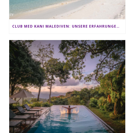
CLUB MED KANI MALEDIVEN: UNSERE ERFAHRUNGEN IM ALL-INCLUSIVE PARADIES