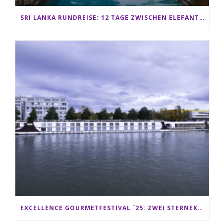
SRI LANKA RUNDREISE: 12 TAGE ZWISCHEN ELEFANTEN, TEEPLANTAGEN & STRAND ALS FAMILIE
EXCELLENCE GOURMETFESTIVAL ´25: ZWEI STERNEKÖCHE ANTONIO GUIDA & DARIO MORESCO VERWÖHNEN IHRE GÄSTE AUF EINER LUXERIÖSEN SCHIFFSREISE