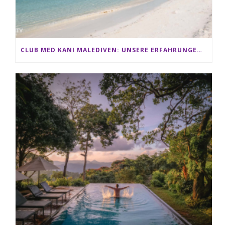
CLUB MED KANI MALEDIVEN: UNSERE ERFAHRUNGEN IM ALL-INCLUSIVE PARADIES