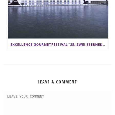
EXCELLENCE GOURMETFESTIVAL ´25: ZWEI STERNEKÖCHE ANTONIO GUIDA & DARIO MORESCO VERWÖHNEN IHRE GÄSTE AUF EINER LUXERIÖSEN SCHIFFSREISE
LEAVE A COMMENT