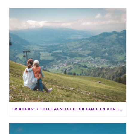
FRIBOURG: 7 TOLLE AUSFLÜGE FÜR FAMILIEN VON CHARMEY BIS LES PACCOTS