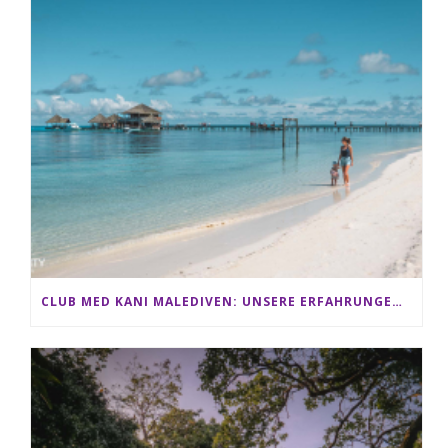
CLUB MED KANI MALEDIVEN: UNSERE ERFAHRUNGEN IM ALL-INCLUSIVE PARADIES