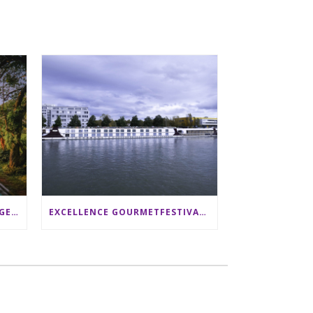
SRI LANKA RUNDREISE: 12 TAGE ZWISCHEN ELEFANTEN, TEEPLANTAGEN & STRAND ALS FAMILIE
EXCELLENCE GOURMETFESTIVAL ´25: ZWEI STERNEKÖCHE ANTONIO GUIDA & DARIO MORESCO VERWÖHNEN IHRE GÄSTE AUF EINER LUXERIÖSEN SCHIFFSREISE