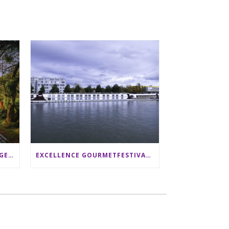
SRI LANKA RUNDREISE: 12 TAGE ZWISCHEN ELEFANTEN, TEEPLANTAGEN & STRAND ALS FAMILIE
EXCELLENCE GOURMETFESTIVAL ´25: ZWEI STERNEKÖCHE ANTONIO GUIDA & DARIO MORESCO VERWÖHNEN IHRE GÄSTE AUF EINER LUXERIÖSEN SCHIFFSREISE