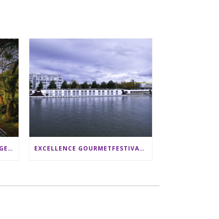
SRI LANKA RUNDREISE: 12 TAGE ZWISCHEN ELEFANTEN, TEEPLANTAGEN & STRAND ALS FAMILIE
EXCELLENCE GOURMETFESTIVAL ´25: ZWEI STERNEKÖCHE ANTONIO GUIDA & DARIO MORESCO VERWÖHNEN IHRE GÄSTE AUF EINER LUXERIÖSEN SCHIFFSREISE