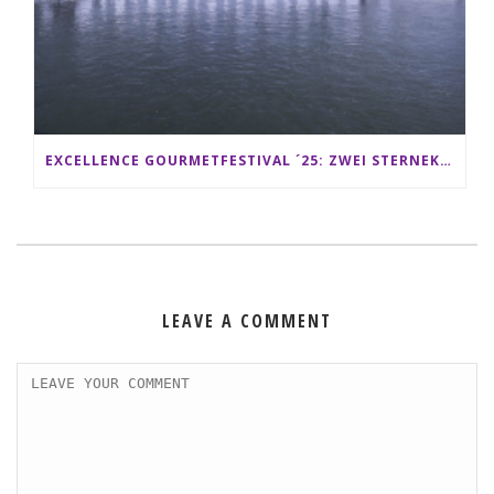
EXCELLENCE GOURMETFESTIVAL ´25: ZWEI STERNEKÖCHE ANTONIO GUIDA & DARIO MORESCO VERWÖHNEN IHRE GÄSTE AUF EINER LUXERIÖSEN SCHIFFSREISE
LEAVE A COMMENT