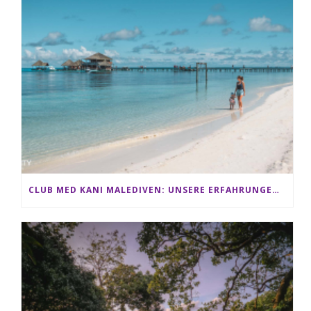
CLUB MED KANI MALEDIVEN: UNSERE ERFAHRUNGEN IM ALL-INCLUSIVE PARADIES