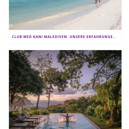
CLUB MED KANI MALEDIVEN: UNSERE ERFAHRUNGEN IM ALL-INCLUSIVE PARADIES