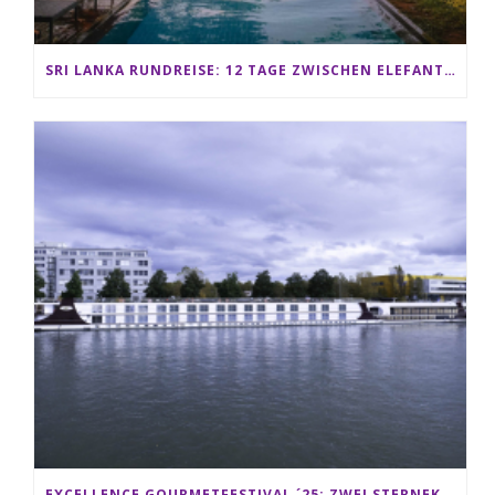
SRI LANKA RUNDREISE: 12 TAGE ZWISCHEN ELEFANTEN, TEEPLANTAGEN & STRAND ALS FAMILIE
EXCELLENCE GOURMETFESTIVAL ´25: ZWEI STERNEKÖCHE ANTONIO GUIDA & DARIO MORESCO VERWÖHNEN IHRE GÄSTE AUF EINER LUXERIÖSEN SCHIFFSREISE