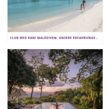
CLUB MED KANI MALEDIVEN: UNSERE ERFAHRUNGEN IM ALL-INCLUSIVE PARADIES