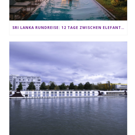
SRI LANKA RUNDREISE: 12 TAGE ZWISCHEN ELEFANTEN, TEEPLANTAGEN & STRAND ALS FAMILIE