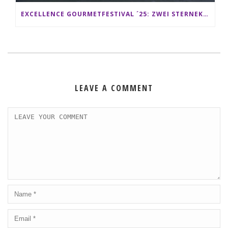
EXCELLENCE GOURMETFESTIVAL ´25: ZWEI STERNEKÖCHE ANTONIO GUIDA & DARIO MORESCO VERWÖHNEN IHRE GÄSTE AUF EINER LUXERIÖSEN SCHIFFSREISE
LEAVE A COMMENT