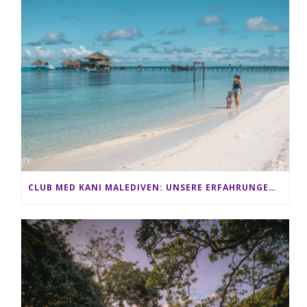
CLUB MED KANI MALEDIVEN: UNSERE ERFAHRUNGEN IM ALL-INCLUSIVE PARADIES