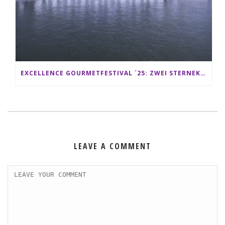
EXCELLENCE GOURMETFESTIVAL ´25: ZWEI STERNEKÖCHE ANTONIO GUIDA & DARIO MORESCO VERWÖHNEN IHRE GÄSTE AUF EINER LUXERIÖSEN SCHIFFSREISE
LEAVE A COMMENT