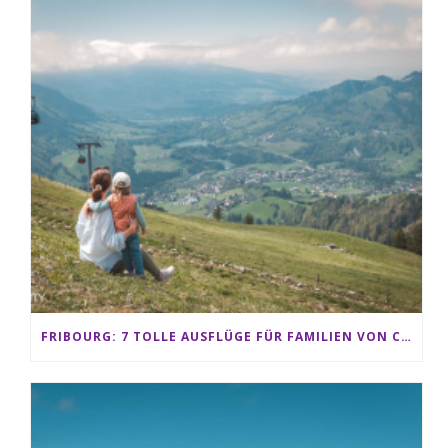
FRIBOURG: 7 TOLLE AUSFLÜGE FÜR FAMILIEN VON CHARMEY BIS LES PACCOTS