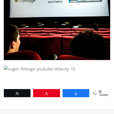
0
Tweet
Pin
Share
SHARES