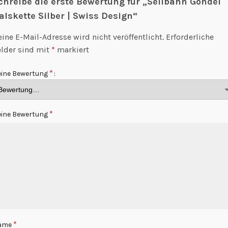
chreibe die erste Bewertung für „Seilbahn Gondel
alskette Silber | Swiss Design“
ine E-Mail-Adresse wird nicht veröffentlicht.
Erforderliche
elder sind mit
*
markiert
*
ine Bewertung
*
ine Bewertung
*
ame