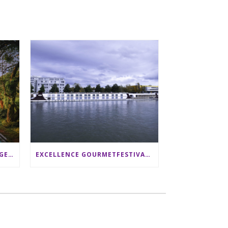
SRI LANKA RUNDREISE: 12 TAGE ZWISCHEN ELEFANTEN, TEEPLANTAGEN & STRAND ALS FAMILIE
EXCELLENCE GOURMETFESTIVAL ´25: ZWEI STERNEKÖCHE ANTONIO GUIDA & DARIO MORESCO VERWÖHNEN IHRE GÄSTE AUF EINER LUXERIÖSEN SCHIFFSREISE