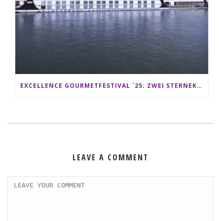
EXCELLENCE GOURMETFESTIVAL ´25: ZWEI STERNEKÖCHE ANTONIO GUIDA & DARIO MORESCO VERWÖHNEN IHRE GÄSTE AUF EINER LUXERIÖSEN SCHIFFSREISE
LEAVE A COMMENT