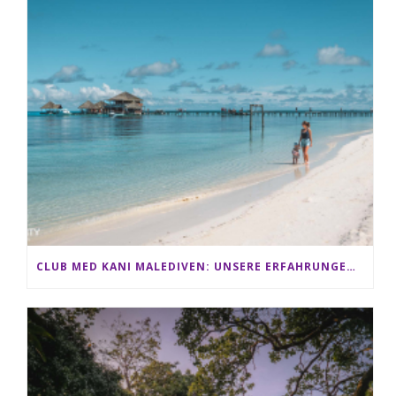
CLUB MED KANI MALEDIVEN: UNSERE ERFAHRUNGEN IM ALL-INCLUSIVE PARADIES