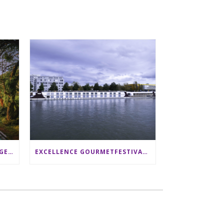
SRI LANKA RUNDREISE: 12 TAGE ZWISCHEN ELEFANTEN, TEEPLANTAGEN & STRAND ALS FAMILIE
EXCELLENCE GOURMETFESTIVAL ´25: ZWEI STERNEKÖCHE ANTONIO GUIDA & DARIO MORESCO VERWÖHNEN IHRE GÄSTE AUF EINER LUXERIÖSEN SCHIFFSREISE