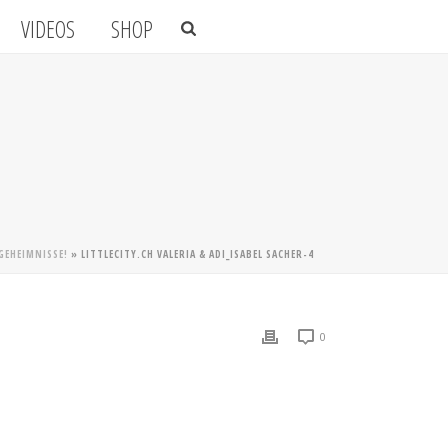
VIDEOS
SHOP
GEHEIMNISSE!
»
LITTLECITY.CH VALERIA & ADI_ISABEL SACHER-4
0