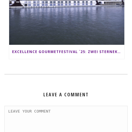
EXCELLENCE GOURMETFESTIVAL ´25: ZWEI STERNEKÖCHE ANTONIO GUIDA & DARIO MORESCO VERWÖHNEN IHRE GÄSTE AUF EINER LUXERIÖSEN SCHIFFSREISE
LEAVE A COMMENT