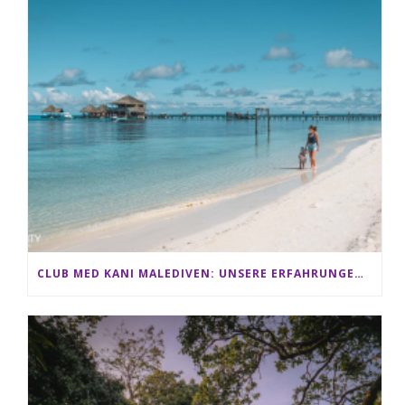
CLUB MED KANI MALEDIVEN: UNSERE ERFAHRUNGEN IM ALL-INCLUSIVE PARADIES