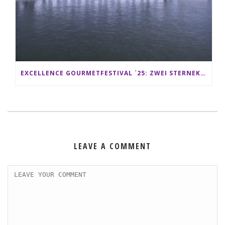
EXCELLENCE GOURMETFESTIVAL ´25: ZWEI STERNEKÖCHE ANTONIO GUIDA & DARIO MORESCO VERWÖHNEN IHRE GÄSTE AUF EINER LUXERIÖSEN SCHIFFSREISE
LEAVE A COMMENT