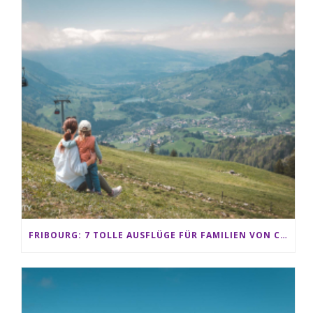
FRIBOURG: 7 TOLLE AUSFLÜGE FÜR FAMILIEN VON CHARMEY BIS LES PACCOTS