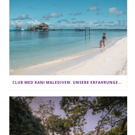
CLUB MED KANI MALEDIVEN: UNSERE ERFAHRUNGEN IM ALL-INCLUSIVE PARADIES