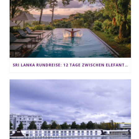
SRI LANKA RUNDREISE: 12 TAGE ZWISCHEN ELEFANTEN, TEEPLANTAGEN & STRAND ALS FAMILIE