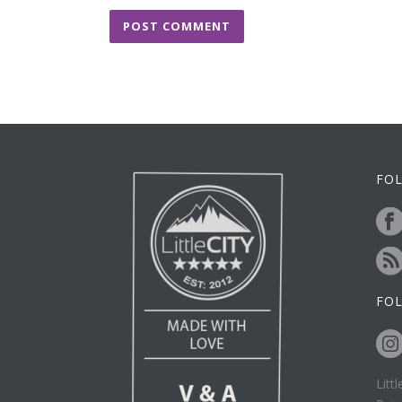
FOL
FO
Litt