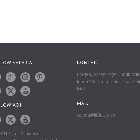
LOW VALERIA
KONTAKT
Fragen, Anregungen, Kritik ode
Ideen? Wir freuen uns über Dei
Mail!
MAIL
LLOW ADI
valeria@littlecity.ch
leCITY.ch – Schweizer