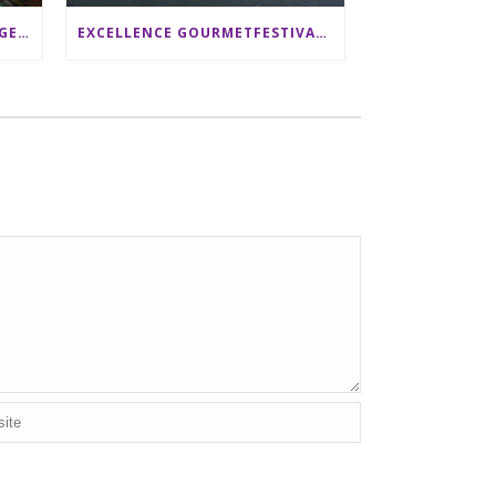
SRI LANKA RUNDREISE: 12 TAGE ZWISCHEN ELEFANTEN, TEEPLANTAGEN & STRAND ALS FAMILIE
EXCELLENCE GOURMETFESTIVAL ´25: ZWEI STERNEKÖCHE ANTONIO GUIDA & DARIO MORESCO VERWÖHNEN IHRE GÄSTE AUF EINER LUXERIÖSEN SCHIFFSREISE