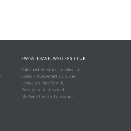
SWISS TRAVELWRITERS CLUB
r
Valeria ist Vorstandsmitglied im
n
Swiss Travelwriters Club, der
Schweizer Plattform für
Reisejournalismus und
Medienarbeit im Tourismus