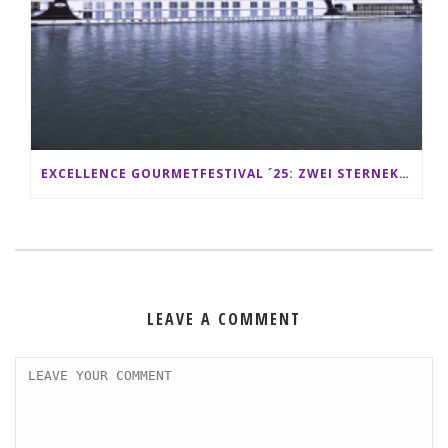
EXCELLENCE GOURMETFESTIVAL ´25: ZWEI STERNEKÖCHE ANTONIO GUIDA & DARIO MORESCO VERWÖHNEN IHRE GÄSTE AUF EINER LUXERIÖSEN SCHIFFSREISE
LEAVE A COMMENT