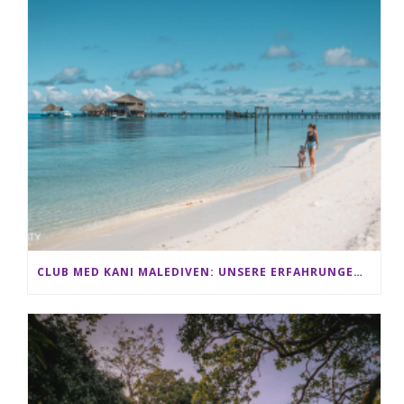
CLUB MED KANI MALEDIVEN: UNSERE ERFAHRUNGEN IM ALL-INCLUSIVE PARADIES