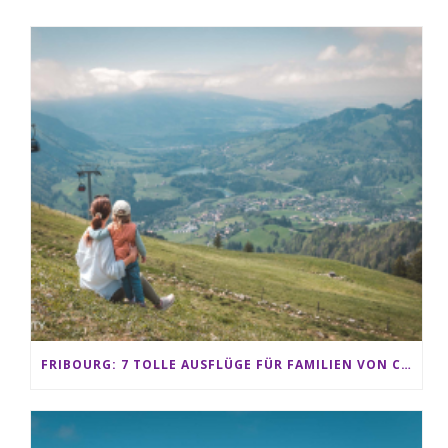
FRIBOURG: 7 TOLLE AUSFLÜGE FÜR FAMILIEN VON CHARMEY BIS LES PACCOTS