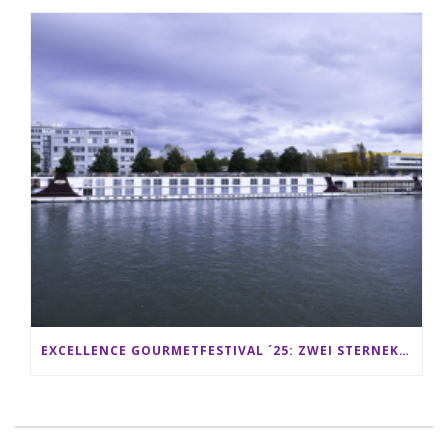
EXCELLENCE GOURMETFESTIVAL ´25: ZWEI STERNEKÖCHE ANTONIO GUIDA & DARIO MORESCO VERWÖHNEN IHRE GÄSTE AUF EINER LUXERIÖSEN SCHIFFSREISE