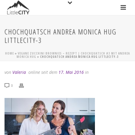
CHOCHQUATSCH ANDREA MONICA HUG
LITTLECITY-3
HOME
»
VEGANE ZUCCHINI BROWNIES – REZEPT | CHOCHQUATSCH #3 MIT ANDREA
MONICA HUG
»
CHOCHQUATSCH ANDREA MONICA HUG LITTLECITY-3
von
Valeria
online seit dem
17. Mai 2016
in
0