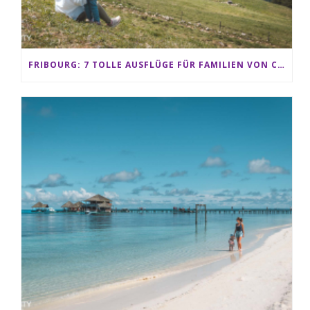
FRIBOURG: 7 TOLLE AUSFLÜGE FÜR FAMILIEN VON CHARMEY BIS LES PACCOTS