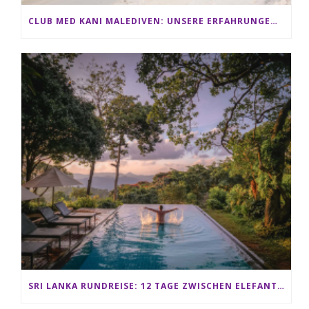
CLUB MED KANI MALEDIVEN: UNSERE ERFAHRUNGEN IM ALL-INCLUSIVE PARADIES
SRI LANKA RUNDREISE: 12 TAGE ZWISCHEN ELEFANTEN, TEEPLANTAGEN & STRAND ALS FAMILIE