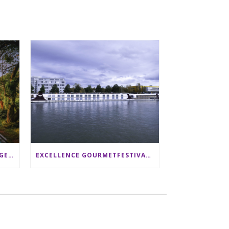
SRI LANKA RUNDREISE: 12 TAGE ZWISCHEN ELEFANTEN, TEEPLANTAGEN & STRAND ALS FAMILIE
EXCELLENCE GOURMETFESTIVAL ´25: ZWEI STERNEKÖCHE ANTONIO GUIDA & DARIO MORESCO VERWÖHNEN IHRE GÄSTE AUF EINER LUXERIÖSEN SCHIFFSREISE