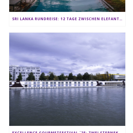
SRI LANKA RUNDREISE: 12 TAGE ZWISCHEN ELEFANTEN, TEEPLANTAGEN & STRAND ALS FAMILIE
EXCELLENCE GOURMETFESTIVAL ´25: ZWEI STERNEKÖCHE ANTONIO GUIDA & DARIO MORESCO VERWÖHNEN IHRE GÄSTE AUF EINER LUXERIÖSEN SCHIFFSREISE