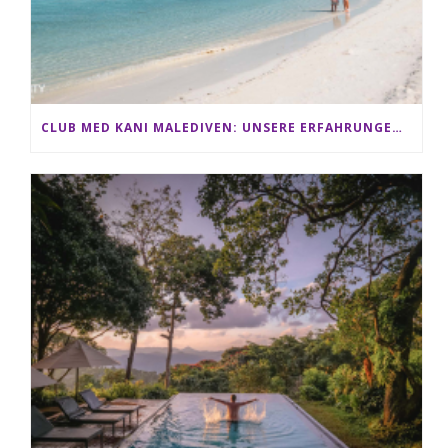
CLUB MED KANI MALEDIVEN: UNSERE ERFAHRUNGEN IM ALL-INCLUSIVE PARADIES