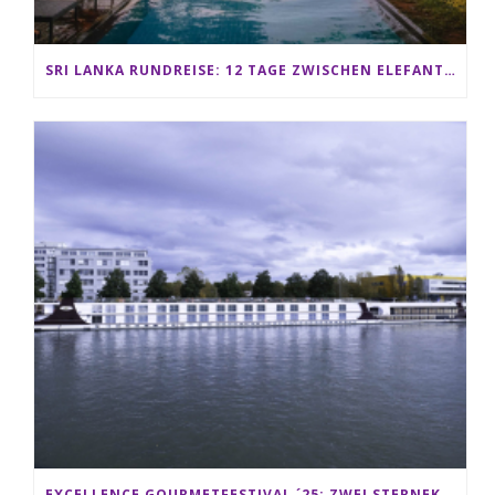
SRI LANKA RUNDREISE: 12 TAGE ZWISCHEN ELEFANTEN, TEEPLANTAGEN & STRAND ALS FAMILIE
EXCELLENCE GOURMETFESTIVAL ´25: ZWEI STERNEKÖCHE ANTONIO GUIDA & DARIO MORESCO VERWÖHNEN IHRE GÄSTE AUF EINER LUXERIÖSEN SCHIFFSREISE