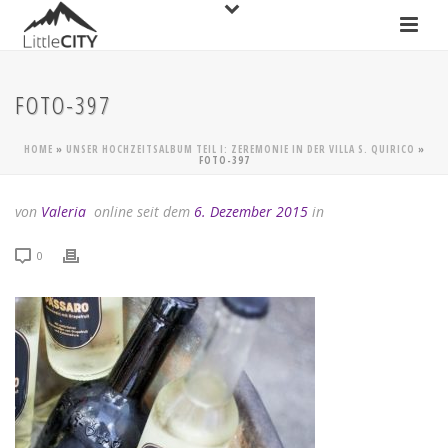
FOTO-397
HOME
»
UNSER HOCHZEITSALBUM TEIL I: ZEREMONIE IN DER VILLA S. QUIRICO
»
FOTO-397
von
Valeria
online seit dem
6. Dezember 2015
in
0