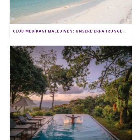
CLUB MED KANI MALEDIVEN: UNSERE ERFAHRUNGEN IM ALL-INCLUSIVE PARADIES