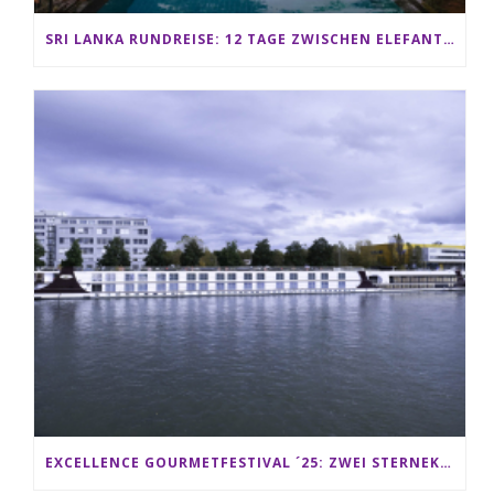
SRI LANKA RUNDREISE: 12 TAGE ZWISCHEN ELEFANTEN, TEEPLANTAGEN & STRAND ALS FAMILIE
EXCELLENCE GOURMETFESTIVAL ´25: ZWEI STERNEKÖCHE ANTONIO GUIDA & DARIO MORESCO VERWÖHNEN IHRE GÄSTE AUF EINER LUXERIÖSEN SCHIFFSREISE