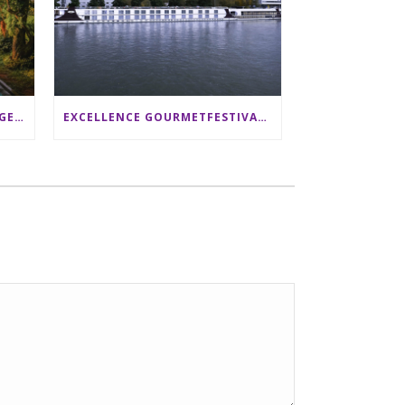
SRI LANKA RUNDREISE: 12 TAGE ZWISCHEN ELEFANTEN, TEEPLANTAGEN & STRAND ALS FAMILIE
EXCELLENCE GOURMETFESTIVAL ´25: ZWEI STERNEKÖCHE ANTONIO GUIDA & DARIO MORESCO VERWÖHNEN IHRE GÄSTE AUF EINER LUXERIÖSEN SCHIFFSREISE