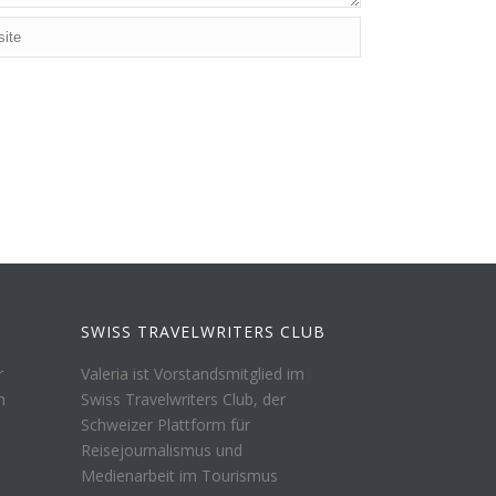
SWISS TRAVELWRITERS CLUB
r
Valeria ist Vorstandsmitglied im
n
Swiss Travelwriters Club, der
Schweizer Plattform für
Reisejournalismus und
Medienarbeit im Tourismus