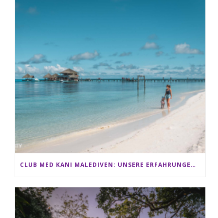
CLUB MED KANI MALEDIVEN: UNSERE ERFAHRUNGEN IM ALL-INCLUSIVE PARADIES