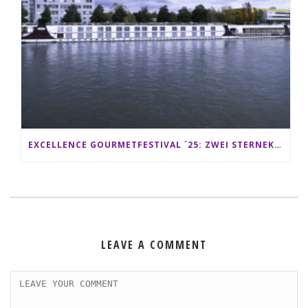
EXCELLENCE GOURMETFESTIVAL ´25: ZWEI STERNEKÖCHE ANTONIO GUIDA & DARIO MORESCO VERWÖHNEN IHRE GÄSTE AUF EINER LUXERIÖSEN SCHIFFSREISE
LEAVE A COMMENT