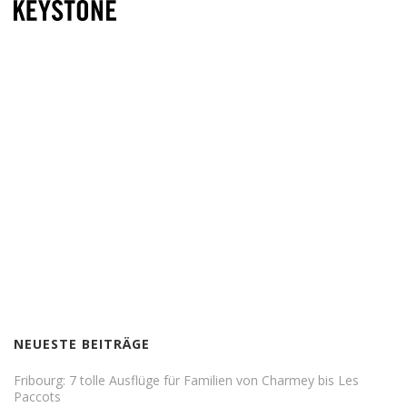
NEUESTE BEITRÄGE
Fribourg: 7 tolle Ausflüge für Familien von Charmey bis Les
Paccots